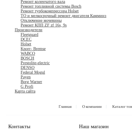
Ремонт коленчатого вала
Ремонт топливной системы Bosch
Ремонт турбокомпрессора Holset
ТО и мелкосрочный ремонт двигателя Камминз
Отключение мочевины
Ремонт КПП ZF zf 16s, 9s
Производители
Fleetguard
DCEC
Holset
Knorr- Bremse
WABCO
BOSCH
Prestolite-electric
DENSO
Federal Mogul
Payen
Borg Warner
G Profi
Карта сайта
Главная
О компании
Каталог то
Контакты
Наш магазин