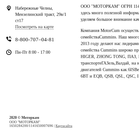
ООО "МОТОРКАМ" ОГРН 11416
Набережные Челны,
здесь много полезной информ
Мензелинский тракт, 29в/1
уделяем большое внимание кач
ст17
Посмотреть на карте
Компания MotorCum осуществл
семействаCummins. Наш много
8-800-707–04-81
2013 году делают нас лидерам
семейства Cummins широко пр
Пн-Пт 8:00 - 17:00
HIGER, ZHONG TONG, ПАЗ, КА
транспортеГАЗель,Валдай, на 
двигателей Cummins как:6ISBe,
6BT и EQB, QSB, QSL, QSC, I
2020 © Моторкам
OOO "МОТОРКАМ"
1650284200/1141650007696
|
Картасайта