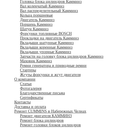
Головка блока цилиндров Камминз
Вал коленчатый Камминз
Вал распределительный Камминз
Кольца поршневые
Двигатель Камминз
Поршень Камминз
Шатун Камминз
Форсунки топливные BOSCH
Прокладки на двигатель Камминз
Вкладыши шатунные Камминз
Вкладыши коренные Камминз
Вкладыши упорные Камминз
Запчасти на головку блока цилиндров Камминз
Маховик Камминз
Ремни генератора и приводные ремни
Стартеры
Жгуты форсунки и жгут двигателя
О компании
Статьи
Фотогалерея
Благодарственные письма
Сертификаты
Контакты
Доставка и оплата
Ремонт CUMMINS в Набережных Челнах
Ремонт двигателя КАММИНЗ
Ремонт блока цилиндров
Ремонт головки блоков цилиндров